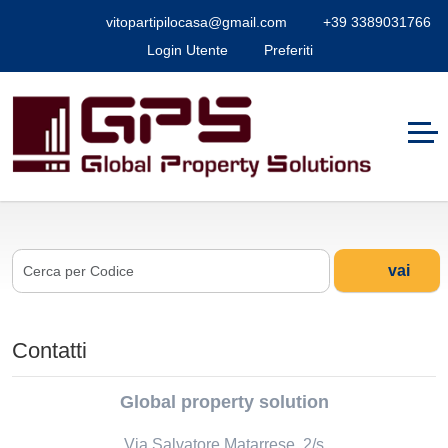
vitopartipilocasa@gmail.com
+39 3389031766
Login Utente
Preferiti
vai
Contatti
Global property solution
Via Salvatore Matarrese, 2/s