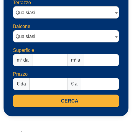
Terrazzo
Qualsiasi
Balcone
Qualsiasi
Superficie
m² da
m² a
Prezzo
€ da
€ a
CERCA