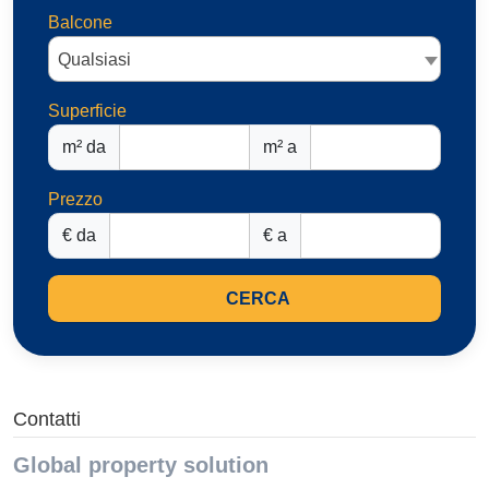
Balcone
Qualsiasi
Superficie
m² da
m² a
Prezzo
€ da
€ a
CERCA
Contatti
Global property solution