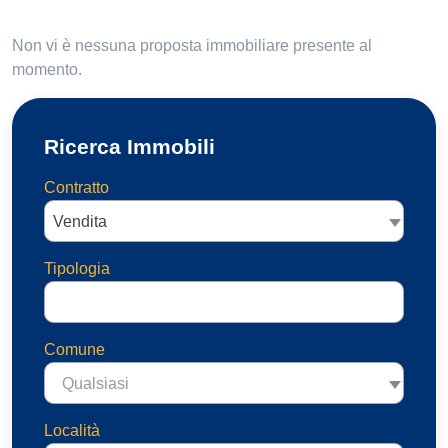
Non vi è nessuna proposta immobiliare presente al
momento.
Ricerca Immobili
Contratto
Vendita
Tipologia
Comune
Qualsiasi
Località