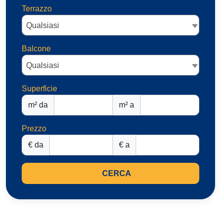
Terrazzo
Qualsiasi
Balcone
Qualsiasi
Superficie
m² da
m² a
Prezzo
€ da
€ a
CERCA