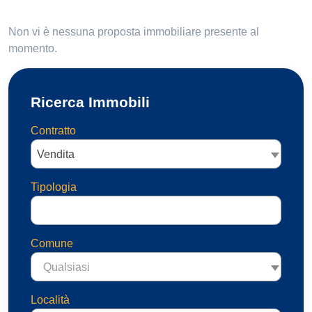
Non vi è nessuna proposta immobiliare presente al
momento.
Ricerca Immobili
Contratto
Vendita
Tipologia
Comune
Qualsiasi
Località